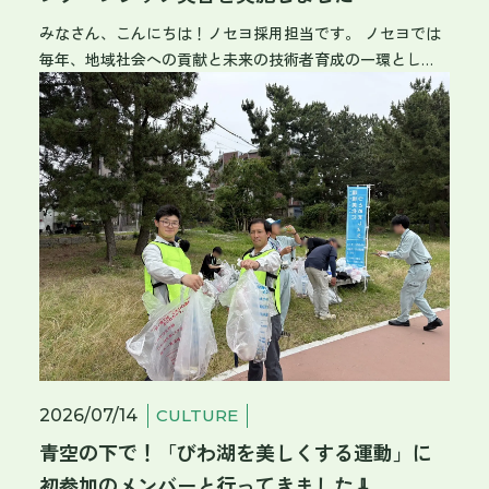
みなさん、こんにちは！ノセヨ採用担当です。 ノセヨでは
毎年、地域社会への貢献と未来の技術者育成の一環とし
て、県内の工業高校生を対象としたインターンシップを受
け入れています。 今年は、2026年7月6日から8日までの3日
間、工業高校生1名がノセヨのインターンシップに挑戦して
くれました！ 今回は、私たちがご用意している【3daysコー
ス】のプログラムをもとに、実務や現場の空気に触れても
らった3日間の様子をレポートします！ ノセヨのインターン
シッププログラム ノセヨでは、高校生だけでなく、大学
生・専門学校生・高等専門学校生を対象としたインターン
シップも開催しています。 プログラムには、みなさんのス
ケジュールに合わせて選べる2つのコースを用意していま
す。 【1dayコース】ぎゅっと凝縮！ 業界・企業説明 / CAD
操作実習 / 先輩社員座談会（食事付き） / 現場体験
【3daysコース】じっくり体験！ 業界・企業説明 / 現場体
2026/07/14
CULTURE
験・実習 / IT研修（写真データの取り扱いやCAD操作実
青空の下で！「びわ湖を美しくする運動」に
習） / 先輩社員座談会（食事付き） / インターンシップ成
果発表会 ▼現在募集中のインターンシップ（2028卒対象）
初参加のメンバーと行ってきました🧹