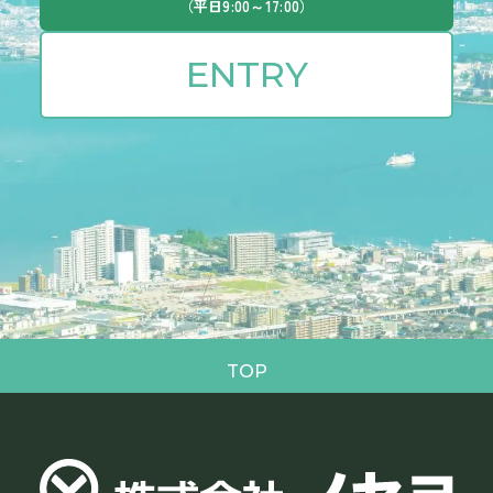
に走ってみたいな（あ、もちろん打ち上げだけでも！）」
（平日9:00～17:00）
会う。
と思ったあなた。 来年は、私たちと一緒にタスキを繋いで
みませんか？ 新しい仲間にお会いできるのを、メンバー一
ENTRY
同楽しみに待っています！💪 🏃昨年の挑戦はこちら🏃 ｜
CULTURE｜「第2回e-radio42.195kmチャリティー・リレー
マラソン」に参加しました！
TOP