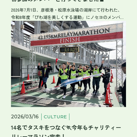
の詳細は、記事の最後でもご紹介しています！ 夏🍉のイン
2026年7月1日、彦根港・松原水泳場の湖岸にて行われた、
ターンシップ日記 《1日目》業界を知り、働く現場を肌で感
令和8年度「びわ湖を美しくする運動」にノセヨのメンバー
じる ☑オリエンテーション／会社説明・業界説明／現場見
で参加してきました！ 当日は晴天に恵まれ、びわ湖からの
学 初日は、まずは緊張をほぐすオリエンテーションからス
心地よい風が吹く、気持ちの良い一日となりました☀ 今回
タート。 設備工事業界を紹介するビデオを通じて、社会の
は、この活動に「初めて参加した」という若手社員に、当
インフラを支える「仕事人」たちのかっこいい姿を学んで
日の様子や感想をインタビューしてみました！ 💬 初参加の
もらいました。 ノセヨの採用キャッチコピーでもある「地
社員にミニインタビュー！ Q. 現地の雰囲気や、参加人数は
図と記憶にのこる仕事」という言葉が、学生さんの心に強
どれくらいでしたか？ 「建設業界の方々を中心に、約100名
く響いたようです。 💡学生さんの気づき 「現場は、一人が
もの方が集まっていました！」 これだけたくさんの方が参
欠ければ完成できないと知りました」 午後からは、安全管
加されている姿を見て、地域のために活動する大切さを改
理担当の社員と一緒に実際の施工現場へ！ 多賀町の体育館
めて感じました。 Q. 初めて実際に清掃活動をしてみて、ど
の現場では、入社1年目の若手先輩社員が、現在どのような
う感じましたか？ 「びわ湖を美しくするという活動は、
工事を行っているのかを説明しました。 図面と目の前のリ
『滋賀ならではの大切な活動だな』と感じました」 一見き
アルな工事現場を見比べながら、働く空気感を肌で感じて
れいに見える湖岸も、歩いて探してみるとタバコの吸い殻
もらうことができました。 💡学生さんの気づき 「現場には
やペットボトルなどが想像以上に落ちていたそうです。
様々な役割の人がいて、全員が必要不可欠なんだと学びま
2026/03/16
CULTURE
「自分たちの手で拾い集めることで、こうした地道な清掃
した」 《2日目》技術に触れる！LANケーブル作成＆CAD演
14名でタスキをつなぐ🏃今年もチャリティー
活動の大切さを改めて実感する良い機会になりました！」
習 ☑実習（LANケーブル成端処理実習）／CAD演習 2日目
Q. 最後に感想をどうぞ！ 「一人ひとりの小さな心がけが、
リレーマラソン完走！
は、ノセヨのインターンシップ恒例の「LANケーブル成端処