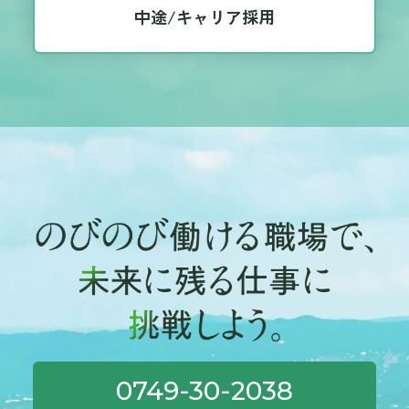
間、様々な現場や人と関わるなかで、学生さんが導き出し
中途/キャリア採用
イックな一面を見せてくれました！ ◆ 「安全第一」のはず
た答えがこちらです。 「働くとは、『個人だけではなく周
が、まさかの好記録！？ 今年の目標は、無理をせず「とに
りの人と協力すること』だと思います」 3日間という短い時
かく安全に、無事タスキをつなぐこと」。 順位にこだわら
間ではありましたが、「働くとは何か」を少しでも学んで
ず楽しもうと話していましたが、結果は「3時間33分」! な
もらえていたら嬉しいです。 この経験が、将来どのような
んと、昨年より5分もタイムを短縮してゴール！✨️ 「平均年
道へ進んでも「良い経験だった」と思ってもらえるよう、
齢が1歳若返ったおかげかな？」なんて笑い合いましたが、
社員一同応援しています。 ◆就活生・学生の皆様へ ノセヨ
実はみんな、自転車通勤に切り替えたり仕事終わりに走っ
では、高校生の受け入れだけでなく、2028年卒業予定の大
たりと、こっそり努力していたようです。 そんな「やる時
学生・短大生・専門学校生・高等専門学校生を対象とした
はやる」のも、ノセヨらしいところかもしれません。 ◆ 最
インターンシップも随時開催しています。 「人々の当たり
後はやっぱり、食べて笑って！ 走りきった後は、恒例の焼
前の日常を支える技術を身につけたい」 「『地図と記憶に
肉で打ち上げ！🍺🥩 若手メンバーの食べっぷりは、まるで
のこる仕事』に挑戦してみたい！」 そんな情熱や興味をお
「大食いバトル」。 部署も年齢もバラバラですが、同じゴ
持ちの方は、まずはぜひお気軽にエントリーフォームより
ールを目指して汗を流した後のビールとお肉は格別です！
ご連絡ください📞 ノセヨでは、みなさんのご参加をお待ち
最高のコミュニケーションの場になりました。 ◆ ノセヨ
しています！ ▼ 先輩たちの体験記や詳細はこちらからチェ
は、一緒に走る「仲間」を募集しています マラソンも仕事
ック！ ｜CULTURE｜2025年度🍉高校生のインターンシップ
も、大切なのは順位よりも「みんなでバトンをつなぐこ
実習の受け入れをしました！ ▼2028卒対象のインターンシ
と」。 こうして世代を超えて一つのことに熱くなれるの
ップの詳細はこちら！ ｜INTERNSHIP｜【株式会社ノセヨイ
0749-30-2038
が、私たちの自慢です。 「ちょっと楽しそうだな」「一緒
ンターンシップ2028】技術で未来を拓く、情熱と挑戦に出