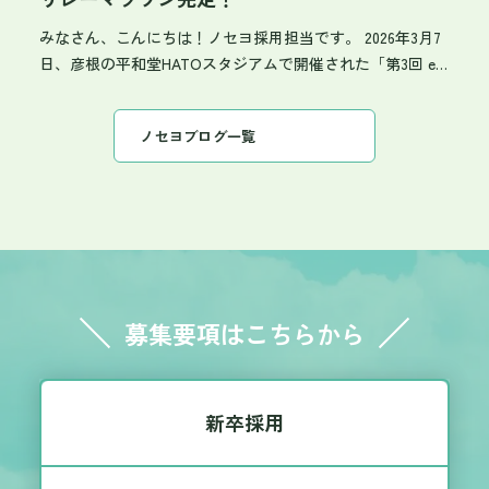
大切なびわ湖をもっと美しくしていくんだなと感じまし
理実習」に挑戦！ 配線が細かく複雑な作業ですが、学生さ
みなさん、こんにちは！ノセヨ採用担当です。 2026年3月7
た」 「これからも会社の一員としてこの活動を続けて、少
んは驚くほど器用に、そして手際よく作業をこなしていま
日、彦根の平和堂HATOスタジアムで開催された「第3回 e-
しでも地域に貢献していきたいです！」 「びわ湖を美しく
した。 ちなみに、ここで自分で作ったLANケーブルは、お
radio 42.195km チャリティーリレーマラソン」に、今年もチ
する」という日々の小さな心がけや行動の積み重ねが、私
土産としてお持ち帰りいただけます！ 💡学生さんの気づき
ャレンジャーノセヨが参戦してきました！ 一昨年から始ま
たちの暮らす地域の美しい環境を守る第一歩につながって
「働くためには、知識だけでなく、力や技術も必要でし
ノセヨブログ一覧
ったこの大会、ノセヨは皆勤賞の「3回目」の出場です。 当
います。 ノセヨでは、これからも地域の一員として、こう
た！」 続いて、図面作成ソフト（CAD）の演習です。 ノセ
日の気温は、最低気温2.6℃、最高でも7.3℃。 スタジアムの
した活動を大切にしながら、地域社会への貢献を続けてま
ヨのCAD演習では、お題に迷ったらドラえもんならぬ「キ
華やかさとは裏腹に、一歩外へ出ると身体を押し戻すよう
いります🍀
ャドえもん」を描いてもらうのが定番になっています！笑
な強烈な突風と上り坂が……！ コンディションは決して楽で
円や楕円ツールを上手に使いこなし、とても上手で素敵な
はありませんでしたが、そこは「チャレンジャーノセ
「キャドえもん」を完成させてくれました✨ 「困ったら何
ヨ」。 みんなの応援を力に変えて駆け抜けました。 ◆ 19歳
でも聞いてくださいね」と声をかけていましたが、自ら積
から73歳まで！世代を超えたタスキリレー 1周1.5kmのコー
極的に質問する前向きな姿勢がとても印象的でした。 💡学
スを28周。 今回は、新入社員からベテランまで総勢14名で
募集要項はこちらから
生さんの気づき 「自分で考えることも大切ですが、誰かに
タスキを繋ぎました🏃 今年のチーム平均年齢は約41歳。 昨
聞くことも大切だと実感しました」 《3日目》3日間の集大
年より「1歳」若返ったことが、実は密かな自慢です
成！成果発表会 ☑写真整理／成果発表 最終日は、この3日
（笑）。 初出場の部長は、なんと昼食前の現場で秘密特訓
間で撮影した写真やメモを整理し、学んだことをスライド
新卒採用
を敢行。（練習はなんと1回だけ…！） さらに、チーム最年
にまとめて発表してもらいます。 ノセヨのインターンシッ
長・73歳の部長は、この日のために1年間ランニングマシン
プが毎年掲げているテーマは、「働くとは？」 。 この3日
で鍛え上げ、昨年のタイムを3分10秒も更新するというスト