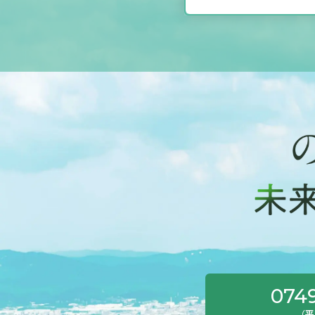
産「日光東照宮」へ足を延ばしました。 堂内に入ると、
まず目に飛び込んできたのは高さ約8メートルもある三体
の仏像でした。 その大きさと厳かな雰囲気に、思わず足
を止めて見上げてしまいました。 特に印象に残ったの
は、色鮮やかな装飾が施された「陽明門（ようめいも
ん）」です。 細部にまで施された緻密な彫刻や豪華なデ
ザインからは、当時の職人さんたちの技術の高さが伝わ
ってきました。 また、「見ざる・言わざる・聞かざる」
で有名な三猿や、小さな眠り猫も実際に見ることができ
ました。 歴史の教科書で見たものが目の前にあることに
感動しました。 お昼には名物の「湯葉」を堪能し、午後
からは新型特急「スペーシアX」に揺られて浅草へ移動。
ホテルの客室からは浅草の街並みを一望でき、スカイツ
リーも見えて最高でした！ そして私が一番楽しみにして
いたのは夜の屋形船と花火！🎆 花火は2年連続で中止と
なっていたので不安でしたが、今年は無事に開催されま
した。 船上から見上げる花火はとてもロマンチックで、
074
夏を前に素敵な思い出ができました。 ◆3日目：最終日
まで全力で東京を満喫！ 最終日は、出発までそれぞれの
（平日