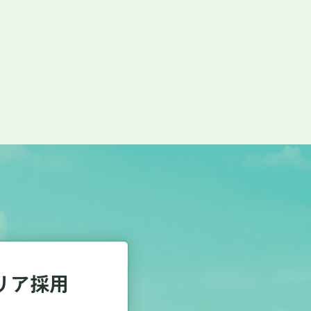
るんです」とオフィスでは楽しそうな会
した。 （ちなみに、採用担当のイチオシ
タルトです🧀） さらに、マスカットが爽
。 バレンタインは「恋人た
知られていますが、ノセヨでは「共に働
を伝える日」でもあります。そして、い
を見守ってくださっている皆様へも、心
伝えしたいと思います💝 ノセヨでは、社
りを大切に、お互いを思いやれる職場づ
ちは新しい仲間を募
 この温かな輪の中に、あなたも加わって
まずはカジュアルにお話しできるのを楽し
！ 🔗募集要項はこちらからご覧ください
リア採用