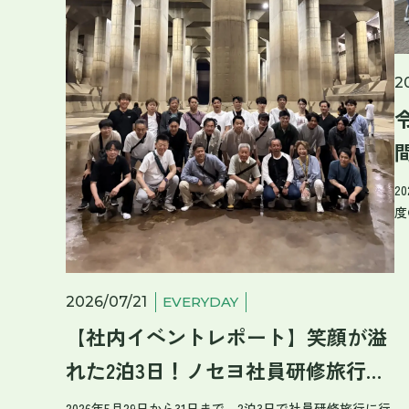
2
2
度
名
た
の
か
2026/07/21
EVERYDAY
象
【社内イベントレポート】笑顔が溢
す
れた2泊3日！ノセヨ社員研修旅行記
な
でした。 最後
in東京・栃木
2026年5月29日から31日まで、2泊3日で社員研修旅行に行
彼