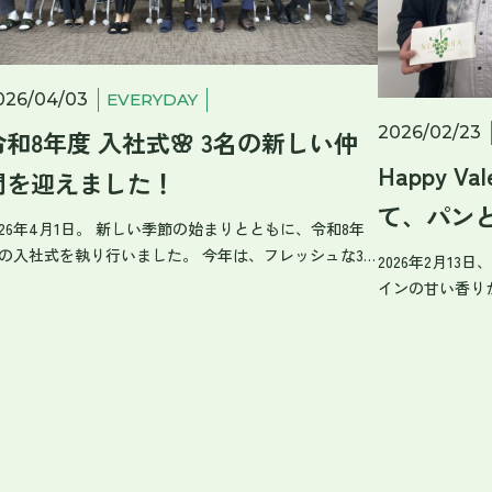
026/04/03
EVERYDAY
2026/02/23
令和8年度 入社式🌸 3名の新しい仲
Happy Va
間を迎えました！
て、パン
026年4月1日。 新しい季節の始まりとともに、令和8年
しました
の入社式を執り行いました。 今年は、フレッシュな3
2026年2月1
の新入社員を私たちの仲間に迎えることができまし
インの甘い香り
。 「自分の時よりも緊張しています」と話してくれた
を込めて、社員
は、昨年入社の先輩社員。 彼が先導し、会場を包む温
詰め合わせ」をプレゼン
い拍手の中で新入社員を迎えました。 式の中で特に印
のある袋を開け
的だったのは、専務取締役による力強い決意表明で
こちらのパンは
。 「未来のノセヨを担う」という覚悟に満ちた前向き
手作りされてい
言葉に、私たち既存社員も改めて身が引き締まる思い
ものです。 チ
は恒例の「ノセヨポーズ」で記念撮影！📸
とろけるような
らのエネルギッシュな輝きが、ノセヨに新しい風を吹