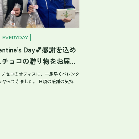
EVERYDAY
lentine’s Day💕感謝を込め
とチョコの贈り物をお届け
。
3日、 ノセヨのオフィスに、一足早くバレンタ
がやってきました。 日頃の感謝の気持ち
の皆さんへ「チョコレート」と「パンの
トしました🍫🍞 ずっしりと重み
ると、中にはなんと10種類ものパンが！
、障がいがある方々が一つひとつ丁寧に
る、甲良町「せせらぎパン工房」さんの
ョコやくるみ、香ばしいフロランタンに、
カフェオレホイップ……。 「毎年家族が