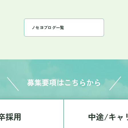
楽しみにしてい
込んでくれることを確信しています。 今後の彼らの活
話が弾んでいま
に、ぜひご注目ください！🍀
は濃厚なチーズ
やかに香る生チョコも添えて
ノセヨブログ一覧
ちの日」として
く仲間への感謝
つもこのブログ
からの感謝をお
員同士のつなが
くりを目指しています。 現在、私た
集しています。
みませんか？ 
募集要項はこちらから
みにしています
卒採用
中途/キャ