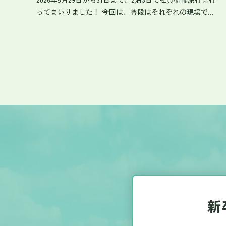
ってまいりました！ 今回は、普段はそれぞれの現場で活
き
躍しているメンバーが一堂に会し、東京・栃木を満喫し
躍
た2泊3日の様子を、参加社員の目線でお届けします！ ◆1
日目：まるで神殿！首都を守る「首都圏外郭放水路」へ
初日にまず訪れたのは、普段はめったに立ち入ることの
できない、世界最大級の地下放水路「首都圏外郭放水
路」です。 施設の一部である巨大な調圧水槽には、高さ
18メートル・重さ約500トンの柱が59本も立ち並んでいま
した。 まるで古代神殿のような雰囲気に、思わず見入っ
てしまいました。 見学の後は、コシが強くてモチモチの
美味しいうどんでランチタイム。 その後は温泉旅館へと
向かい、旅の疲れを癒やしました。 そして夕食時には、
ノセヨの文化でもある「誕生月お祝い」をサプライズで
決行！ 5月に誕生日を迎えた社員さんへ、美味しいケー
キをプレゼントしました。 みんなでロウソクの火を吹き
消す様子を見て、心が温かくなりました。 ◆2日目：歴
新
史のロマンに触れる世界遺産「日光東照宮」と、贅沢な
屋形船の夜 2日目は、徳川家康公をおまつりする世界遺