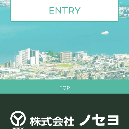
ます ＊靴は運動靴など歩きやすいものを推奨します ■イン
ENTRY
ターンシップ実施日 随時受付しております。 ご希望の日程
をお伺いし、相談の上、決定させていただきます。 ■応募
締切 インターンシップ実施日の7営業日前まで ＊詳細はエ
ントリー受付後にご案内いたします。 ＊日程については前
後する可能性もあります。 2027年卒就活生の皆さんへ 株式
会社ノセヨは、「社会に貢献できる企業を目指す」という
経営理念のもと、生活に欠かせない電気・水・空気といっ
たエネルギーを取り扱う総合設備工事会社として、確かな
技術で地域に貢献してきました。 このインターンシップで
は、当たり前の毎日を支えている、普段目にすることのな
いノセヨの技術を体験することができます。 皆様のご応募
TOP
を心よりお待ちしています。 お問い合わせ先 株式会社ノセ
ヨ 採用チーム TEL：0749-30-2038 メールアドレス：
info@noseyo-recruit.com