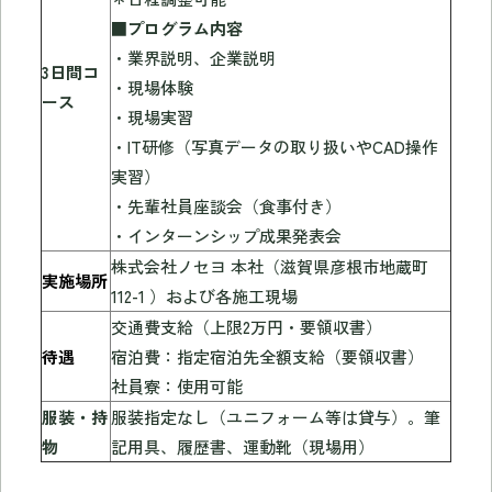
■プログラム内容
・業界説明、企業説明
3日間コ
・現場体験
ース
・現場実習
・IT研修（写真データの取り扱いやCAD操作
実習）
・先輩社員座談会（食事付き）
・インターンシップ成果発表会
株式会社ノセヨ 本社（滋賀県彦根市地蔵町
実施場所
112-1 ）および各施工現場
交通費支給（上限2万円・要領収書）
待遇
宿泊費：指定宿泊先全額支給（要領収書）
社員寮：使用可能
服装・持
服装指定なし（ユニフォーム等は貸与）。筆
物
記用具、履歴書、運動靴（現場用）