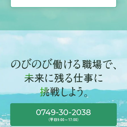
仕事。 →野球で例えると「監督」 ・現場支援事務職…書
類や施工図の作成など、現場に関わるサポート業務を担う
仕事。 →野球で例えると「マネージャー」 ・技術職（電
気／機械）…施工図に基づいて、実際に電気・給排水・空調
設備工事の施工をする仕事 →野球で例えると「プレイヤ
ー」 ■インターンシップ期間 【1dayコース】 ＜実施日程＞
平日（月曜日～金曜日）8：30～16：00 ＊日程は個別調整の
上、決定します。 ＜プログラム内容＞ ▼業界・企業説明
▼CAD操作実習 ▼先輩社員座談会（食事付き） ▼現場体験
【3日間コース】 ＜実施日程＞ 平日（月曜日～金曜日）8：
30～16：00 ＊日程は個別調整の上、決定します。 ＜プログ
ラム内容＞ ▼業界・企業説明 ▼現場体験 ▼現場実習 ▼IT
研修（写真データの取り扱いやCAD操作実習） ▼先輩社員
座談会（食事付き） ▼インターンシップ成果発表会 ■実施
場所 株式会社ノセヨ 本社（滋賀県彦根市地蔵町112-1 ）お
よび施工中現場 ■待遇 交通費支給（領収書の提出が必要で
0749-30-2038
す） ＊上限：2万円 ■応募方法 当ホームページのエントリ
ーフォームからお申込みください。 ■持物 履歴書、筆記用
（平日9:00～17:00）
具 ■服装 指定なし ＊ユニフォーム、ヘルメット等は貸与し