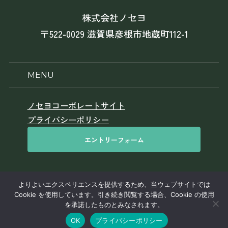
株式会社ノセヨ
〒522-0029 滋賀県彦根市地蔵町112-1
MENU
ノセヨコーポレートサイト
プライバシーポリシー
エントリーフォーム
よりよいエクスペリエンスを提供するため、当ウェブサイトでは
このサイトはreCAPTCHAによって保護されており、Googleの
プライ
Cookie を使用しています。引き続き閲覧する場合、Cookie の使用
バシーポリシー
と
利用規約
が適用されます。
を承諾したものとみなされます。
© 2026 Noseyo Inc. All Rights Reserved.
お知らせ/
インターンシップ
OK
プライバシーポリシー
エントリーフォーム
イベント情報
情報