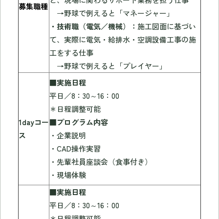
募集職種
→野球で例えると「マネージャー」
・技術職（電気／機械）：
施工図面に基づい
て、実際に電気・給排水・空調設備工事の施
工をする仕事
→野球で例えると「プレイヤー」
■実施日程
平日／8：30～16：00
＊日程調整可能
1dayコー
■プログラム内容
ス
・企業説明
・CAD操作実習
・先輩社員座談会（食事付き）
・現場体験
■実施日程
平日／8：30～16：00
＊日程調整可能