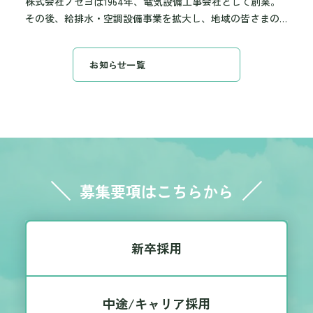
株式会社ノセヨは1964年、電気設備工事会社として創業。
その後、給排水・空調設備事業を拡大し、地域の皆さまの
暮らしを支える総合設備工事会社として事業を展開してい
ます。 2027年卒業予定の学生の皆さんを対象に、私たちの
お知らせ一覧
情熱と技術が詰まったインターンシップを開催します！ 少
しでも興味を持っていただいた方は、是非エントリーいた
だければ幸いです。 こんな方にオススメです！ 電気・給排
水・空調業界を目指して学業やゼミ研究に励んでこられた
方 資格取得を目指して就職したいと考えている方 就職活動
をする上で「働くリアル」を体験したい方 どんな経験がで
きるの？ 電気・給排水・空調業界のこと、ノセヨのことを
詳しく知ることができる！ 実際の施工現場にて、具体的な
募集要項はこちらから
仕事内容を体験することができる！ 技術職の基礎実習を通
じて、実践を学べる！ 先輩社員との関わりで、仕事のやり
がいやつらさなどリアルな声を聞くことができる！ インタ
新卒採用
ーンシップの取り組みに対して、個別フィードバックをも
らえる！ 募集要項 ■対象 2027年3月卒業予定の大学生・専
門学校生・高等専門学校生 ■募集職種 ・施工管理技術職…
中途/キャリア採用
建設現場において工程や品質、安全、原価などを管理する