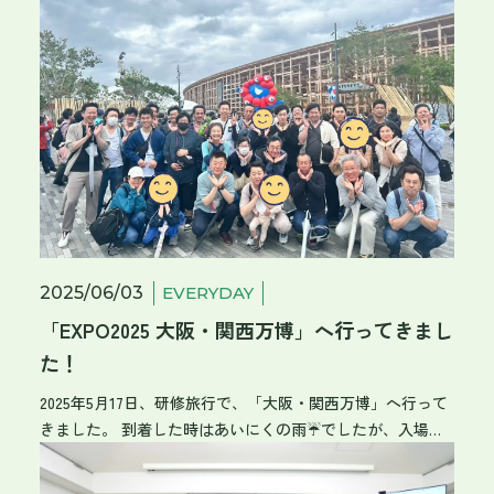
の若手社員と先輩が、寮でお食事会を開催！ 毎回、諸先輩
方があれこれメニューを考案します。 5月末頃から、たこ焼
き、からあげ、中華にお寿司と続き、今週のテーマは「餃
子食べ比べ会」🥟🍴 「どこの餃子が美味しかった？」 「焼
き方によって味も大きく変わり、最後はなにがなんだか…ど
れがどれだか……？」 ホットプレートでどんどん焼きあがる
餃子、しめて100個！！ 焼きそばに、焼肉に、地元琵琶湖の
稚鮎に、なかなかグルメな食事会でした。 得意料理を披露
する人、いつもよりおしゃべりな人等々、意外な一面を発
見。 寮お食事会も残すところあと1回。 若手社員とコミュ
ニケーションも、これでバッチリ……かな？😊
2025/06/03
EVERYDAY
「EXPO2025 大阪・関西万博」へ行ってきまし
た！
2025年5月17日、研修旅行で、「大阪・関西万博」へ行って
きました。 到着した時はあいにくの雨☔でしたが、入場ゲ
ートを通過すると雨もすっかり上がり、万博日和になりま
した。 いざ、入場！まずは「ミャクミャク」の前にて、ノ