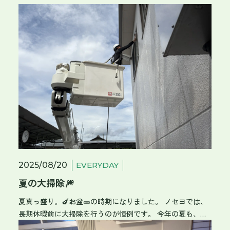
2025/08/20
EVERYDAY
夏の大掃除🎆
夏真っ盛り。🍆お盆🥒の時期になりました。 ノセヨでは、
長期休暇前に大掃除を行うのが恒例です。 今年の夏も、み
んなで社屋を綺麗に！ 窓🪟を拭いたり、玄関タイルを磨い