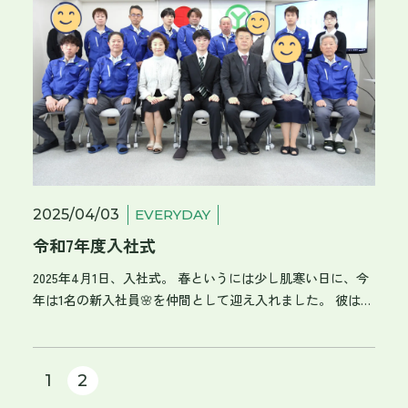
セヨポーズでみんなでパシャリ！！📸 万博のシンボルであ
る「大屋根リング」に一同圧倒！！ 伝統的な技術と美しさ
に感動しました。 雷注意報が出ていてリングに登れなかっ
たのが残念でした(>_<) 昼食後、「シグネチャーパビリオ
ン 河森正治「いのちめぐる冒険」超時空シアター」を体
験。 映像と音響が素晴らしく、まるで異次元空間にいるか
のような体験でした。 次に、「TECH WORLD（テックワー
ルド）」へ。 台湾の自然や文化、そして最先端テクノロジ
ーを感じられる空間でした。 パビリオンの中には、プロジ
ェクションマッピングやAIによるアート展示、体験型の演出
2025/04/03
EVERYDAY
などが詰め込まれていました。 体験したパビリオン以外に
令和7年度入社式
もたくさんのパビリオンがありました！ １日ではまわりき
れなかったので、ぜひリベンジしたいと思います。
2025年4月1日、入社式。 春というには少し肌寒い日に、今
年は1名の新入社員🌸を仲間として迎え入れました。 彼は工
業高校から、インターンシップを経ての入社です。 インタ
ーンシップの際に彼が作ったパワーポイント資料が素敵だ
ったことが、社内でも話題になっていました。 緊張の面持
1
2
ちで一言。 「諸先輩方に教えていただきながら、少しでも