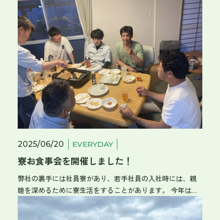
たり…… 普段は掃除できないような細かいところまで掃除し
ます。 窓の外側にかかった蜘蛛の巣も、高所作業車に乗れ
ば拭きとれました✨ お昼は社員一同で食べました！ 本日の
メニューはカツカレー🍛 カレーをご飯にかけるか、ご飯を
カレーに入れるか、食べ方が人によりけりでした😊 午後か
らは、各々の机のまわりを整頓。 埃のたまった机の上も綺
麗に拭いて、たくさんの書類も整理しました。 エアコンフ
ィルターの掃除や、軽トラック🛻の洗車もお忘れなく。 丸
一日掃除をすれば会社もピカピカ！ すっきりした気分でお
盆休みを迎えられそうですね🎆
2025/06/20
EVERYDAY
寮お食事会を開催しました！
弊社の裏手には社員寮があり、若手社員の入社時には、親
睦を深めるために寮生活をすることがあります。 今年はそ
こで、昨年入社した社員1名、今年入社した社員1名が共同生
活を送っています。 そして今年は、毎週金曜日、寮生活中